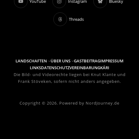
YouTube
Instagram
Bluesky
Threads
LANDSCHAFTEN
ÜBER UNS
GASTBEITRAG
IMPRESSUM
LINKS
DATENSCHUTZVEREINBARUNG
KÁRI
Die Bild- und Videorechte liegen bei Knut Klante und
Frank Stöveken, sofern nicht anders angegeben.
Copyright © 2026. Powered by NordJourney.de
FAQ
Send Us Email
Leave a Feedback
GoodBye