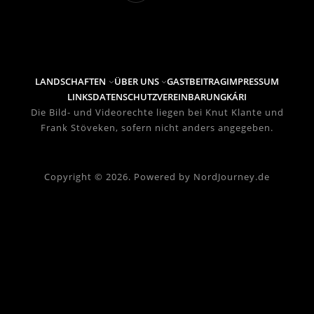
LANDSCHAFTEN
ÜBER UNS
GASTBEITRAG
IMPRESSUM
LINKS
DATENSCHUTZVEREINBARUNG
KÁRI
Die Bild- und Videorechte liegen bei Knut Klante und
Frank Stöveken, sofern nicht anders angegeben.
Copyright © 2026. Powered by NordJourney.de
FAQ
Send Us Email
Leave a Feedback
GoodBye
Type your Message
send