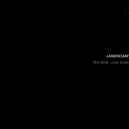
LANDSCHAF
Die Bild- und Vid
FAQ
Send Us Email
Leave a Feedback
GoodBye
Type your Message
send