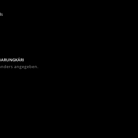
ds
BARUNG
KÁRI
 anders angegeben.