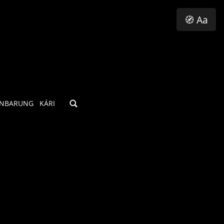
🧭 Aa
INBARUNG
KÁRI