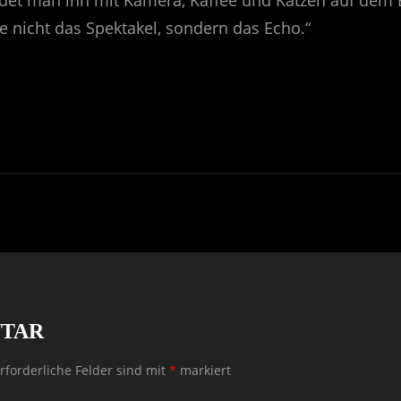
findet man ihn mit Kamera, Kaffee und Katzen auf dem
e nicht das Spektakel, sondern das Echo.“
NTAR
rforderliche Felder sind mit
*
markiert