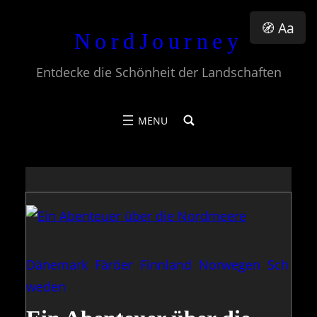
Zum
🧭 Aa
NordJourney
Inhalt
springen
Entdecke die Schönheit der Landschaften
Dänemark
Färöer
Finnland
Norwegen
Sch
weden