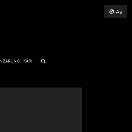
🧭 Aa
INBARUNG
KÁRI