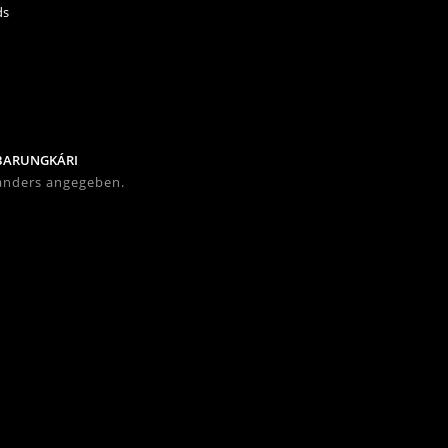
ds
BARUNG
KÁRI
 anders angegeben.