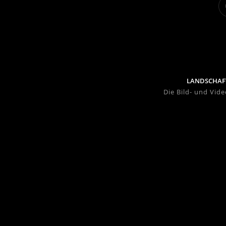
LANDSCHAF
Die Bild- und Vid
FAQ
Send Us Email
Leave a Feedback
GoodBye
Type your Message
send