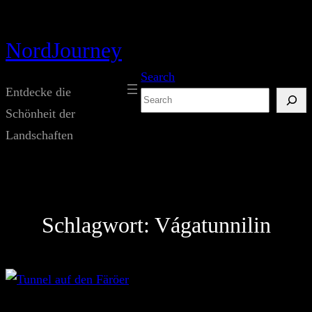
Zum
Inhalt
NordJourney
springen
Search
Entdecke die
Suchen
Schönheit der
Landschaften
Schlagwort:
Vágatunnilin