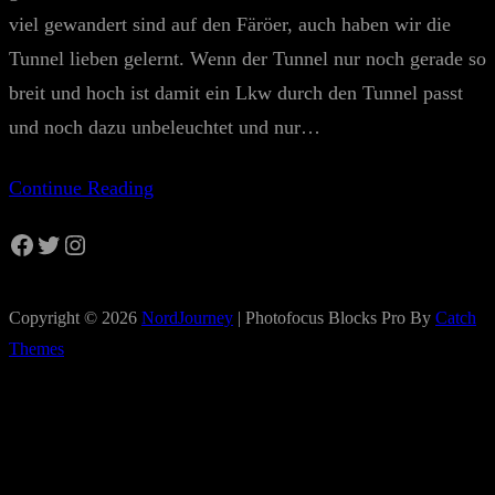
viel gewandert sind auf den Färöer, auch haben wir die
Tunnel lieben gelernt. Wenn der Tunnel nur noch gerade so
breit und hoch ist damit ein Lkw durch den Tunnel passt
und noch dazu unbeleuchtet und nur…
Continue Reading
Facebook
Twitter
Instagram
Copyright © 2026
NordJourney
|
Photofocus Blocks Pro By
Catch
Themes
FAQ
Send Us Email
Leave a Feedback
GoodBye
Type your Message
send