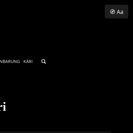
🧭 Aa
INBARUNG
KÁRI
ri