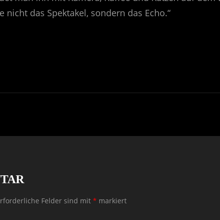
e nicht das Spektakel, sondern das Echo.“
NTAR
rforderliche Felder sind mit
*
markiert